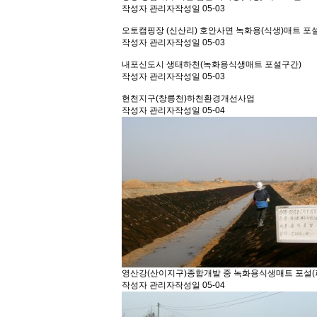
작성자
관리자
작성일
05-03
오토캠핑장 (신산리) 호안사면 녹화용(식생)매트 포
작성자
관리자
작성일
05-03
내포신도시 생태하천(녹화용식생매트 포설구간)
작성자
관리자
작성일
05-03
현천지구(창릉천)하천환경개선사업
작성자
관리자
작성일
05-04
영산강(산이지구)종합개발 중 녹화용식생매트 포설(
작성자
관리자
작성일
05-04