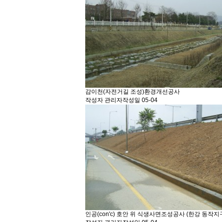
감이천(자전거길 조성)환경개선공사
작성자
관리자
작성일
05-04
인공(con'c) 호안 위 식생사면조성공사 (한강 동작지