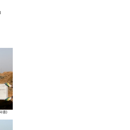
설
파종)